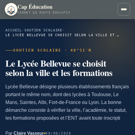
Cap Éducation
CARNET DE ROUTE ÉDUCATIF
ACCUEIL
·
SOUTIEN SCOLAIRE
·
LE LYCÉE BELLEVUE SE CHOISIT SELON LA VILLE ET LES FORMATIONS
SOUTIEN SCOLAIRE · 48°51′N
Le Lycée Bellevue se choisit
selon la ville et les formations
Lycée Bellevue désigne plusieurs établissements français
portant le même nom, dont des lycées à Toulouse, Le
Mans, Saintes, Albi, Fort-de-France ou Lyon. La bonne
démarche consiste à vérifier la ville, l’académie, le statut,
les formations proposées et l’ENT avant toute inscripti
Par
Claire Vasseur
08/06/2026