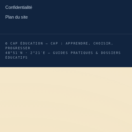
Confidentialité
Plan du site
© CAP ÉDUCATION — CAP : APPRENDRE, CHOISIR,
PROGRESSER
48°51′N · 2°21′E — GUIDES PRATIQUES & DOSSIERS
ÉDUCATIFS