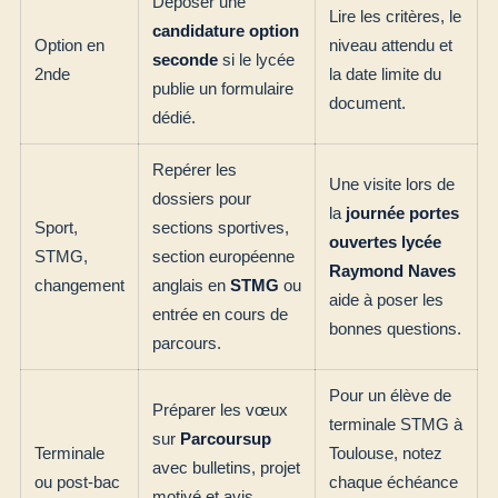
Déposer une
Lire les critères, le
candidature option
Option en
niveau attendu et
seconde
si le lycée
2nde
la date limite du
publie un formulaire
document.
dédié.
Repérer les
Une visite lors de
dossiers pour
la
journée portes
Sport,
sections sportives,
ouvertes lycée
STMG,
section européenne
Raymond Naves
changement
anglais en
STMG
ou
aide à poser les
entrée en cours de
bonnes questions.
parcours.
Pour un élève de
Préparer les vœux
terminale STMG à
sur
Parcoursup
Terminale
Toulouse, notez
avec bulletins, projet
ou post-bac
chaque échéance
motivé et avis