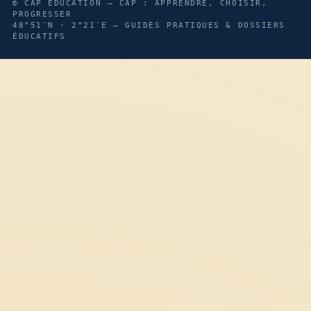
© CAP ÉDUCATION — CAP : APPRENDRE, CHOISIR,
PROGRESSER
48°51′N · 2°21′E — GUIDES PRATIQUES & DOSSIERS
ÉDUCATIFS