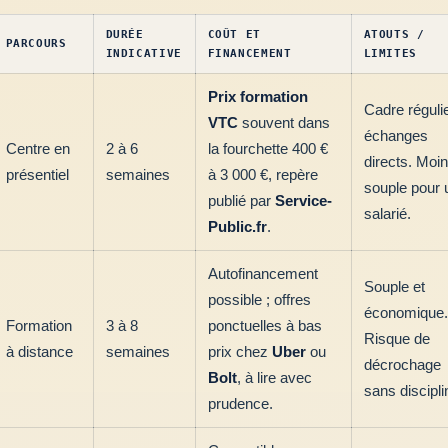
DURÉE
COÛT ET
ATOUTS /
PARCOURS
INDICATIVE
FINANCEMENT
LIMITES
Prix formation
Cadre régulie
VTC
souvent dans
échanges
Centre en
2 à 6
la fourchette 400 €
directs. Moi
présentiel
semaines
à 3 000 €, repère
souple pour 
publié par
Service-
salarié.
Public.fr
.
Autofinancement
Souple et
possible ; offres
économique.
Formation
3 à 8
ponctuelles à bas
Risque de
à distance
semaines
prix chez
Uber
ou
décrochage
Bolt
, à lire avec
sans discipli
prudence.