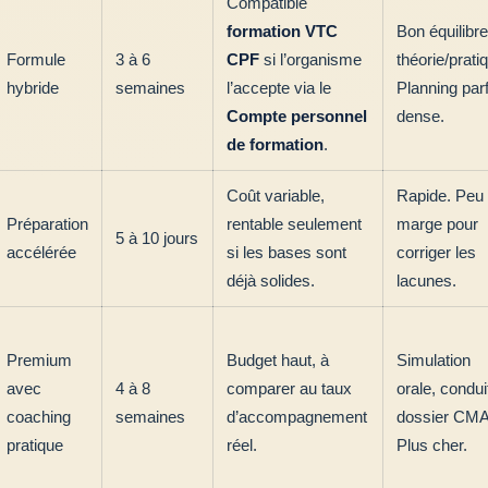
Compatible
formation VTC
Bon équilibre
Formule
3 à 6
CPF
si l’organisme
théorie/prati
hybride
semaines
l’accepte via le
Planning par
Compte personnel
dense.
de formation
.
Coût variable,
Rapide. Peu
Préparation
rentable seulement
marge pour
5 à 10 jours
accélérée
si les bases sont
corriger les
déjà solides.
lacunes.
Premium
Budget haut, à
Simulation
avec
4 à 8
comparer au taux
orale, condui
coaching
semaines
d’accompagnement
dossier CMA
pratique
réel.
Plus cher.