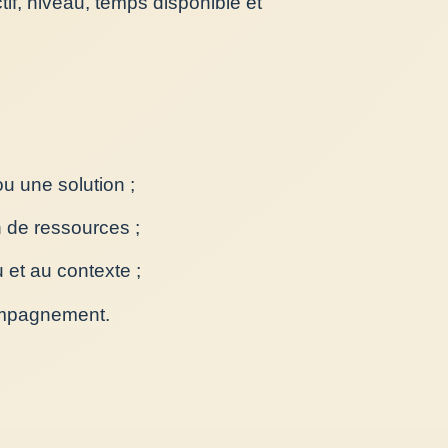
if, niveau, temps disponible et
ou une solution ;
n de ressources ;
 et au contexte ;
compagnement.