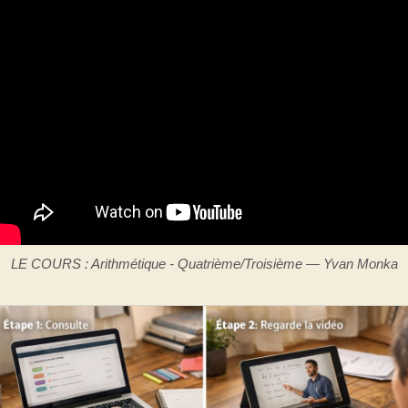
LE COURS : Arithmétique - Quatrième/Troisième — Yvan Monka