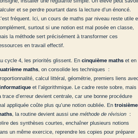
onsigne, installer une régularité simple. Un élève peut savoi
alculer et se perdre pourtant dans la lecture d’un énoncé.
’est fréquent. Ici, un cours de maths par niveau reste utile 
omplément, surtout si une notion est mal posée en classe,
ais la méthode sert précisément à transformer ces
essources en travail effectif.
u cycle 4, les priorités glissent. En
cinquième maths
et en
uatrième maths
, on consolide les techniques :
roportionnalité, calcul littéral, géométrie, premiers liens ave
informatique
et l’algorithmique. Le cadre reste sobre, mais
a trace d’erreur devient centrale, car une bonne procédure
al appliquée coûte plus qu’une notion oubliée. En
troisième
aths
, la routine devient aussi une
méthode de révision
:
elire des synthèses courtes, enchaîner plusieurs notions
ans un même exercice, reprendre les copies pour préparer