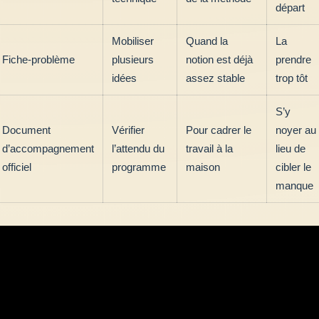
départ
Mobiliser
Quand la
La
Fiche-problème
plusieurs
notion est déjà
prendre
idées
assez stable
trop tôt
S’y
Document
Vérifier
Pour cadrer le
noyer au
d’accompagnement
l’attendu du
travail à la
lieu de
officiel
programme
maison
cibler le
manque