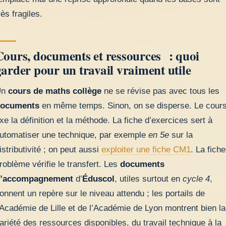
rès fragiles.
Cours, documents et ressources : quoi
garder pour un travail vraiment utile
Un
cours de maths collège
ne se révise pas avec tous les
ocuments
en même temps. Sinon, on se disperse. Le cour
ixe la définition et la méthode. La fiche d’exercices sert à
utomatiser une technique, par exemple
en 5e
sur la
istributivité ; on peut aussi
exploiter une fiche CM1
. La fiche
roblème vérifie le transfert. Les
documents
’accompagnement
d’
Éduscol
, utiles surtout en
cycle 4
,
onnent un repère sur le niveau attendu ; les portails de
’Académie de Lille et de l’Académie de Lyon montrent bien la
ariété des ressources disponibles, du travail technique à la