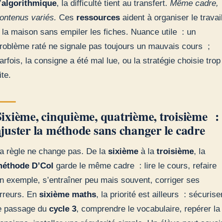
’
algorithmique
, la difficulté tient au transfert.
Même cadre,
ontenus variés.
Ces
ressources
aident à organiser le travai
 la maison sans empiler les fiches. Nuance utile : un
roblème raté ne signale pas toujours un mauvais cours ;
arfois, la consigne a été mal lue, ou la stratégie choisie trop
ite.
Sixième, cinquième, quatrième, troisième :
ajuster la méthode sans changer le cadre
a règle ne change pas. De la
sixième
à la
troisième
, la
éthode D’Col
garde le même cadre : lire le cours, refaire
n exemple, s’entraîner peu mais souvent, corriger ses
rreurs. En
sixième maths
, la priorité est ailleurs : sécurise
e passage du
cycle 3
, comprendre le vocabulaire, repérer la