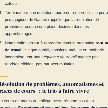
calculs.
Terminez par une question courte de recherche ; le porta
pédagogique de Nantes rappelle que la résolution de
problèmes occupe une place décisive dans les
apprentissages.
Notez enfin l’erreur à reprendre dans la prochaine
routin
de travail
: signe oublié, consigne mal lue ou méthode
incomplète, car une
séquence de travail
avance par
reprises ciblées, pas par accumulation.
Résolution de problèmes, automatismes et
races de cours : le trio à faire vivre
n cours de maths au collège ne se résume pas à sa
orrection. En
mathématiques collège
, les
traces de cours