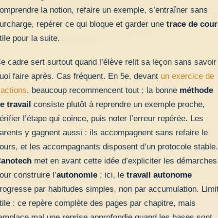
omprendre la notion, refaire un exemple, s’entraîner sans
urcharge, repérer ce qui bloque et garder une
trace de cour
tile pour la suite.
e cadre sert surtout quand l’élève relit sa leçon sans savoir
uoi faire après. Cas fréquent. En 5e, devant
un exercice de
ractions
, beaucoup recommencent tout ; la bonne
méthode
e travail
consiste plutôt à reprendre un exemple proche,
érifier l’étape qui coince, puis noter l’erreur repérée. Les
arents y gagnent aussi : ils accompagnent sans refaire le
ours, et les accompagnants disposent d’un protocole stable.
anotech
met en avant cette idée d’expliciter les démarches
our construire l’
autonomie
; ici, le
travail autonome
rogresse par habitudes simples, non par accumulation. Limi
tile : ce repère complète des pages par chapitre, mais
emplace mal une reprise approfondie quand les bases sont