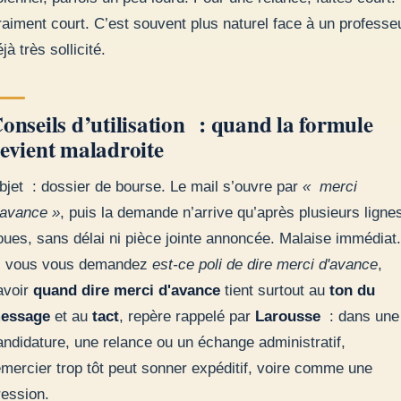
raiment court. C’est souvent plus naturel face à un professe
jà très sollicité.
onseils d’utilisation : quand la formule
evient maladroite
bjet : dossier de bourse. Le mail s’ouvre par
« merci
’avance »
, puis la demande n’arrive qu’après plusieurs ligne
loues, sans délai ni pièce jointe annoncée. Malaise immédiat.
i vous vous demandez
est-ce poli de dire merci d'avance
,
avoir
quand dire merci d'avance
tient surtout au
ton du
essage
et au
tact
, repère rappelé par
Larousse
: dans une
andidature, une relance ou un échange administratif,
emercier trop tôt peut sonner expéditif, voire comme une
ression.