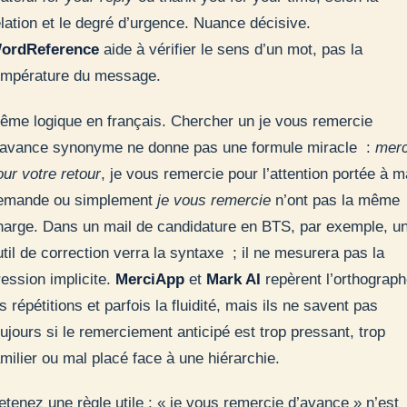
elation et le degré d’urgence. Nuance décisive.
ordReference
aide à vérifier le sens d’un mot, pas la
empérature du message.
ême logique en français. Chercher un je vous remercie
’avance synonyme ne donne pas une formule miracle :
merc
our votre retour
, je vous remercie pour l’attention portée à m
emande ou simplement
je vous remercie
n’ont pas la même
harge. Dans un mail de candidature en BTS, par exemple, u
util de correction verra la syntaxe ; il ne mesurera pas la
ression implicite.
MerciApp
et
Mark AI
repèrent l’orthograph
s répétitions et parfois la fluidité, mais ils ne savent pas
oujours si le remerciement anticipé est trop pressant, trop
amilier ou mal placé face à une hiérarchie.
etenez une règle utile : « je vous remercie d’avance » n’est