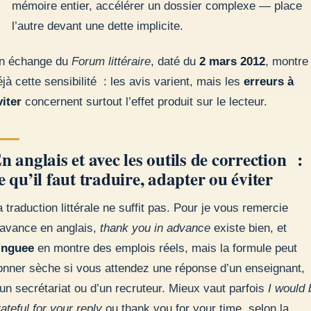
mémoire entier, accélérer un dossier complexe — place
l’autre devant une dette implicite.
n échange du
Forum littéraire
, daté du
2 mars 2012
, montre
éjà cette sensibilité : les avis varient, mais les
erreurs à
viter
concernent surtout l’effet produit sur le lecteur.
n anglais et avec les outils de correction :
e qu’il faut traduire, adapter ou éviter
a traduction littérale ne suffit pas. Pour je vous remercie
’avance en anglais,
thank you in advance
existe bien, et
inguee
en montre des emplois réels, mais la formule peut
onner sèche si vous attendez une réponse d’un enseignant,
’un secrétariat ou d’un recruteur. Mieux vaut parfois
I would 
ateful for your reply
ou thank you for your time, selon la