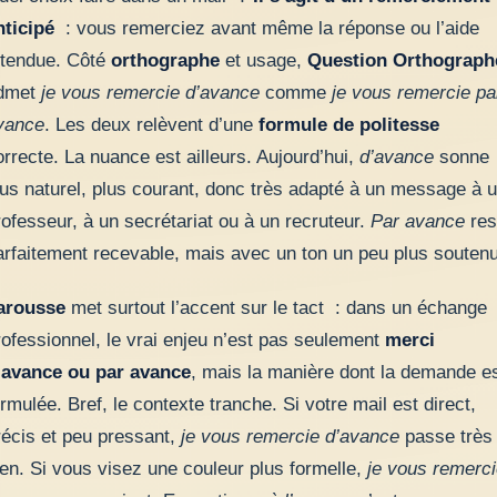
nticipé
: vous remerciez avant même la réponse ou l’aide
ttendue. Côté
orthographe
et usage,
Question Orthograph
dmet
je vous remercie d’avance
comme
je vous remercie pa
vance
. Les deux relèvent d’une
formule de politesse
orrecte. La nuance est ailleurs. Aujourd’hui,
d’avance
sonne
lus naturel, plus courant, donc très adapté à un message à 
rofesseur, à un secrétariat ou à un recruteur.
Par avance
res
arfaitement recevable, mais avec un ton un peu plus soutenu
arousse
met surtout l’accent sur le tact : dans un échange
rofessionnel, le vrai enjeu n’est pas seulement
merci
’avance ou par avance
, mais la manière dont la demande e
ormulée. Bref, le contexte tranche. Si votre mail est direct,
récis et peu pressant,
je vous remercie d’avance
passe très
ien. Si vous visez une couleur plus formelle,
je vous remerc