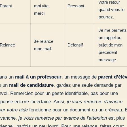
votre retour
Parent
moi vite,
Pressant
quand vous le
merci.
pourrez.
Je me permets
un rappel au
Je relance
Relance
Défensif
sujet de mon
mon mail.
précédent
message.
ans un
mail à un professeur
, un message de
parent d’élè
u un
mail de candidature
, gardez une seule demande par
nvoi. Remerciez pour un geste identifiable, pas pour une
éponse encore incertaine. Ainsi,
je vous remercie d'avance
our votre aide
fonctionne pour un document ou un créneau. 
evanche,
je vous remercie par avance de l'attention
est plus
olennel, parfois un peu lourd. Pour une relance, faites court.