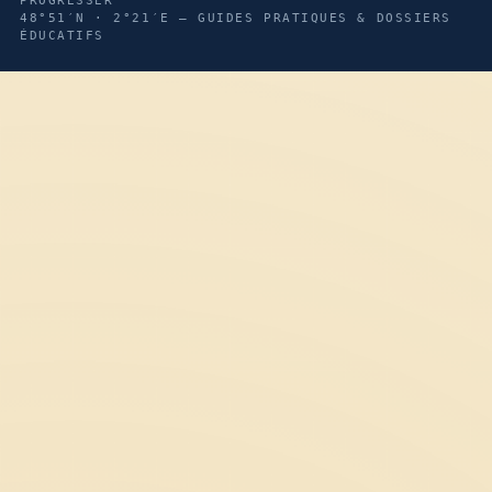
PROGRESSER
48°51′N · 2°21′E — GUIDES PRATIQUES & DOSSIERS
ÉDUCATIFS