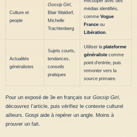
Recouper avec des
Gossip Girl
,
médias identifiés,
Culture et
Blair Waldorf,
comme
Vogue
people
Michelle
France
ou
Trachtenberg
Libération
.
Utiliser la
plateforme
Sujets courts,
généraliste
comme
Actualités
tendances,
point d’entrée, puis
généralistes
conseils
remonter vers la
pratiques
source primaire.
Pour un exposé de 3e en français sur
Gossip Girl
,
découvrez l’article, puis vérifiez le contexte culturel
ailleurs. Gospi aide à repérer un angle. Moins à
prouver un fait.