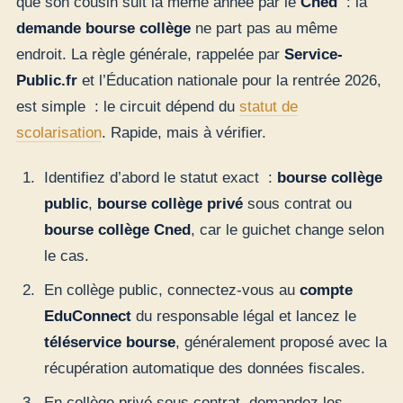
que son cousin suit la même année par le
Cned
: la
demande bourse collège
ne part pas au même
endroit. La règle générale, rappelée par
Service-
Public.fr
et l’Éducation nationale pour la rentrée 2026,
est simple : le circuit dépend du
statut de
scolarisation
. Rapide, mais à vérifier.
Identifiez d’abord le statut exact :
bourse collège
public
,
bourse collège privé
sous contrat ou
bourse collège Cned
, car le guichet change selon
le cas.
En collège public, connectez-vous au
compte
EduConnect
du responsable légal et lancez le
téléservice bourse
, généralement proposé avec la
récupération automatique des données fiscales.
En collège privé sous contrat, demandez les