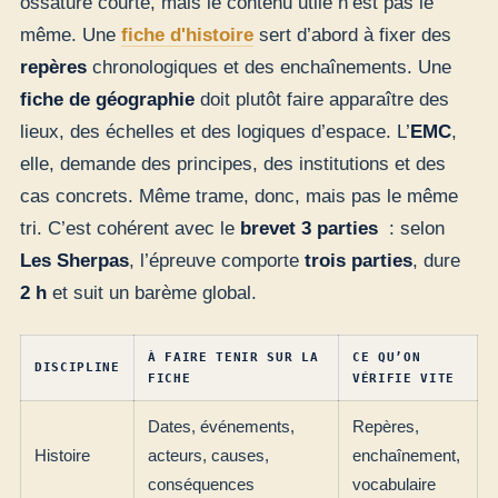
ossature courte, mais le contenu utile n’est pas le
même. Une
fiche d'histoire
sert d’abord à fixer des
repères
chronologiques et des enchaînements. Une
fiche de géographie
doit plutôt faire apparaître des
lieux, des échelles et des logiques d’espace. L’
EMC
,
elle, demande des principes, des institutions et des
cas concrets. Même trame, donc, mais pas le même
tri. C’est cohérent avec le
brevet 3 parties
: selon
Les Sherpas
, l’épreuve comporte
trois parties
, dure
2 h
et suit un barème global.
À FAIRE TENIR SUR LA
CE QU’ON
DISCIPLINE
FICHE
VÉRIFIE VITE
Dates, événements,
Repères,
Histoire
acteurs, causes,
enchaînement,
conséquences
vocabulaire