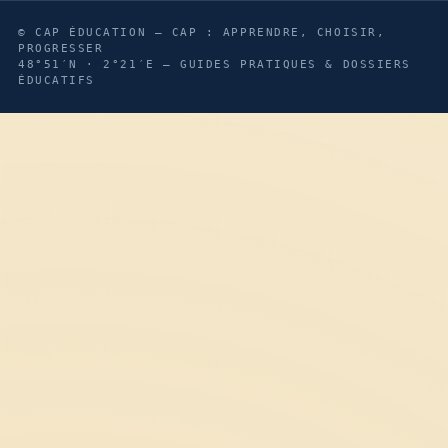
© CAP ÉDUCATION — CAP : APPRENDRE, CHOISIR,
PROGRESSER
48°51′N · 2°21′E — GUIDES PRATIQUES & DOSSIERS
ÉDUCATIFS