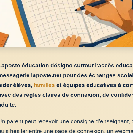
Laposte éducation désigne surtout l’accès educati
messagerie laposte.net pour des échanges scolai
aider élèves,
familles
et équipes éducatives à comm
avec des règles claires de connexion, de confide
adulte.
Un parent peut recevoir une consigne d’enseignant, 
puis hésiter entre une page de connexion, un webmai