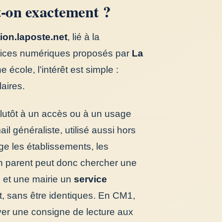
t-on exactement ?
ion.laposte.net
, lié à la
ervices numériques proposés par
La
 école, l’intérêt est simple :
aires.
lutôt à un accès ou à un usage
l généraliste, utilisé aussi hors
age les établissements, les
 Un parent peut donc chercher une
, et une mairie un
service
t, sans être identiques. En CM1,
yer une consigne de lecture aux