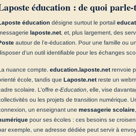
Laposte éducation : de quoi parle-
Laposte éducation
désigne surtout le portail
educat
messagerie
laposte.net
, et, plus largement, des s
Poste
autour de l’e-éducation. Pour une famille ou une
disposer d’un outil identifiable pour les échanges scol
La nuance compte.
education.laposte.net
renvoie p
orienté école, tandis que
Laposte.net
reste un webmai
cadre scolaire. L’offre
e-Education
, elle, vise davant
collectivités ou les projets de transition numérique.
connexion, un enseignant une
messagerie scolaire
numérique
pour ses écoles : ces besoins se croisen
par exemple, une adresse dédiée peut servir à envo