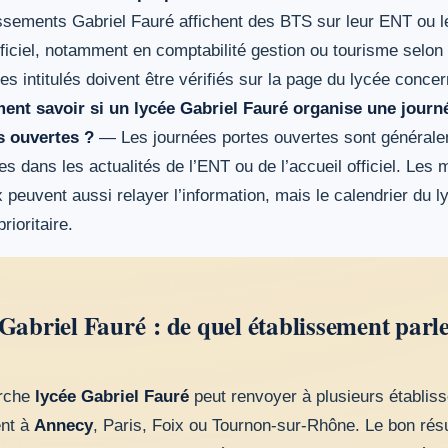
issements Gabriel Fauré affichent des BTS sur leur ENT ou l
fficiel, notamment en comptabilité gestion ou tourisme selon 
es intitulés doivent être vérifiés sur la page du lycée concer
nt savoir si un lycée Gabriel Fauré organise une journ
s ouvertes ?
— Les journées portes ouvertes sont général
es dans les actualités de l’ENT ou de l’accueil officiel. Les
 peuvent aussi relayer l’information, mais le calendrier du l
prioritaire.
Gabriel Fauré : de quel établissement parle
erche
lycée Gabriel Fauré
peut renvoyer à plusieurs établis
nt à
Annecy
, Paris, Foix ou Tournon-sur-Rhône. Le bon résu