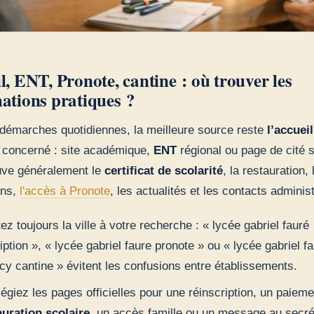
l, ENT, Pronote, cantine : où trouver les
ations pratiques ?
 démarches quotidiennes, la meilleure source reste
l’accueil
concerné : site académique,
ENT
régional ou page de cité s
uve généralement le
certificat de scolarité
, la restauration, 
ons,
l'accès à Pronote
, les actualités et les contacts administ
ez toujours la ville à votre recherche : « lycée gabriel fauré
iption », « lycée gabriel faure pronote » ou « lycée gabriel f
cy cantine » évitent les confusions entre établissements.
légiez les pages officielles pour une réinscription, un paiem
auration scolaire
, un accès famille ou un message au secrét