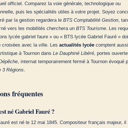
ueil officiel. Comparez la voie générale, technologique ou
nnelle, puis les spécialités utiles à votre projet. Soyez conc
iré par la gestion regardera le
BTS Comptabilité Gestion
, ta
urné vers les mobilités cherchera un
BTS Tourisme
. Les requ
ons lycée gabriel faure » ou « BTS lycée Gabriel Fauré » do
 croisées avec la ville. Les
actualités lycée
comptent aussi
artistique à Tournon dans
Le Dauphiné Libéré
, portes ouverte
Dépêche
, internat temporairement fermé à Tournon évoqué 
e 3 Régions
.
ons fréquentes
st né Gabriel Fauré ?
auré est né le 12 mai 1845. Compositeur français majeur, il