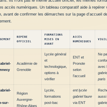
aris. Ils n’ont pas le même accueil officiel, les mêmes forma
s accès numériques. Un tableau comparatif aide à repérer v
e, avant de confirmer les démarches sur la page d’accueil d
sement.
FORMATIONS
REPÈRE
ACCÈS
SEMENT
MISES EN
VIGI
OFFICIEL
NUMÉRIQUES
AVANT
Lycée général
Ne p
ENT et
et
confo
abriel-
Académie de
Pronote
technologique,
avec 
Annecy
Grenoble
selon
options à
gabrie
l’accueil
vérifier
paris
abriel-
Lycée,
ent lycée
Rech
Région
formations
gabriel faure
aussi
Auvergne-
-sur-
post-bac
via ENT
gabrie
Rhône-Alpes