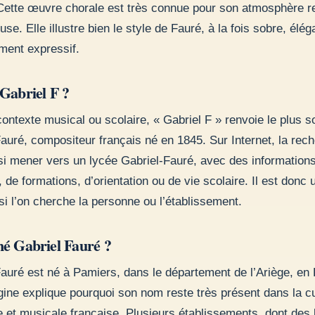
Cette œuvre chorale est très connue pour son atmosphère re
use. Elle illustre bien le style de Fauré, à la fois sobre, élég
ment expressif.
 Gabriel F ?
ontexte musical ou scolaire, « Gabriel F » renvoie le plus s
auré, compositeur français né en 1845. Sur Internet, la rec
si mener vers un lycée Gabriel-Fauré, avec des information
, de formations, d’orientation ou de vie scolaire. Il est donc u
si l’on cherche la personne ou l’établissement.
né Gabriel Fauré ?
Fauré est né à Pamiers, dans le département de l’Ariège, en
gine explique pourquoi son nom reste très présent dans la cu
e et musicale française. Plusieurs établissements, dont des