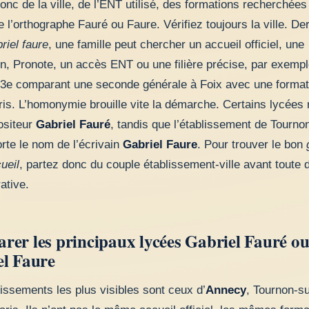
nc de la ville, de l’ENT utilisé, des formations recherchées
e l’orthographe Fauré ou Faure. Vérifiez toujours la ville. Der
riel faure
, une famille peut chercher un accueil officiel, une
on, Pronote, un accès ENT ou une filière précise, par exemp
 3e comparant une seconde générale à Foix avec une format
ris. L’homonymie brouille vite la démarche. Certains lycées 
ositeur
Gabriel Fauré
, tandis que l’établissement de Tourno
rte le nom de l’écrivain
Gabriel Faure
. Pour trouver le bon
ueil
, partez donc du couple établissement-ville avant toute
ative.
er les principaux lycées Gabriel Fauré o
el Faure
issements les plus visibles sont ceux d’
Annecy
, Tournon-s