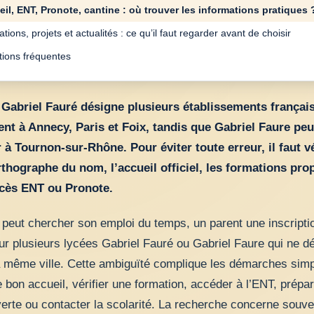
il, ENT, Pronote, cantine : où trouver les informations pratiques 
tions, projets et actualités : ce qu’il faut regarder avant de choisir
ions fréquentes
 Gabriel Fauré désigne plusieurs établissements français
t à Annecy, Paris et Foix, tandis que Gabriel Faure peu
 à Tournon-sur-Rhône. Pour éviter toute erreur, il faut vé
’orthographe du nom, l’accueil officiel, les formations pr
ccès ENT ou Pronote.
 peut chercher son emploi du temps, un parent une inscriptio
ur plusieurs lycées Gabriel Fauré ou Gabriel Faure qui ne d
a même ville. Cette ambiguïté complique les démarches simp
e bon accueil, vérifier une formation, accéder à l’ENT, prépa
verte ou contacter la scolarité. La recherche concerne souve