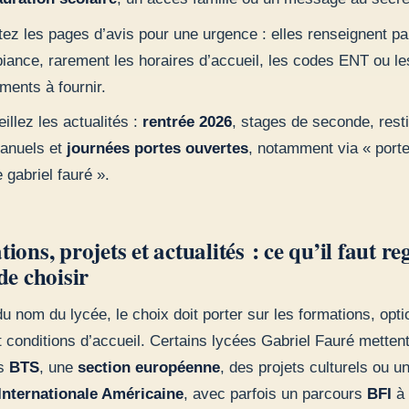
tez les pages d’avis pour une urgence : elles renseignent pa
biance, rarement les horaires d’accueil, les codes ENT ou le
ments à fournir.
illez les actualités :
rentrée 2026
, stages de seconde, resti
anuels et
journées portes ouvertes
, notamment via « port
 gabriel fauré ».
ions, projets et actualités : ce qu’il faut r
de choisir
u nom du lycée, le choix doit porter sur les formations, opti
t conditions d’accueil. Certains lycées Gabriel Fauré metten
es
BTS
, une
section européenne
, des projets culturels ou u
Internationale Américaine
, avec parfois un parcours
BFI
à 