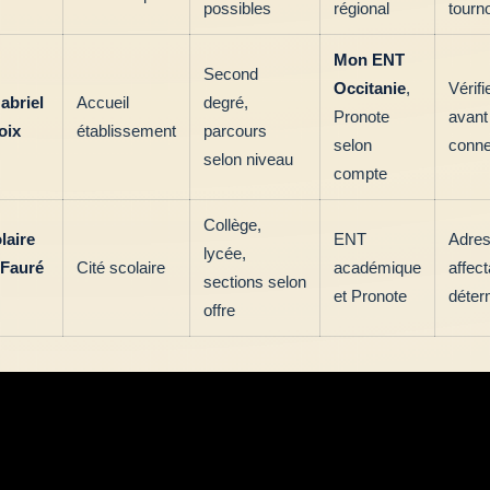
possibles
régional
tourn
Mon ENT
Second
Occitanie
,
Vérifie
abriel
Accueil
degré,
Pronote
avant
oix
établissement
parcours
selon
conne
selon niveau
compte
Collège,
laire
ENT
Adres
lycée,
 Fauré
Cité scolaire
académique
affect
sections selon
et Pronote
déter
offre