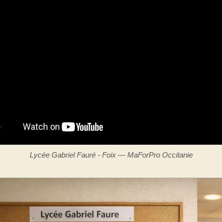
Lycée Gabriel Fauré - Foix — MaForPro Occitanie