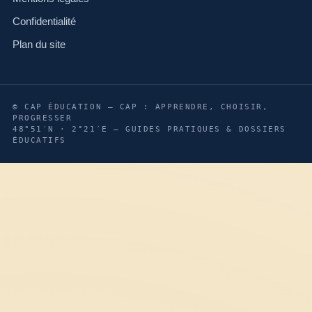
Confidentialité
Plan du site
© CAP ÉDUCATION — CAP : APPRENDRE, CHOISIR,
PROGRESSER
48°51′N · 2°21′E — GUIDES PRATIQUES & DOSSIERS
ÉDUCATIFS