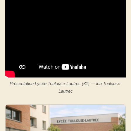
Présentation Lycée Toulouse-Lautrec (31) — lca Toulouse-
Lautrec