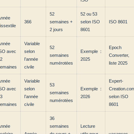
52
52 ou 53
Année
366
semaines +
selon ISO
ISO 8601
issextile
2 jours
8601
Année
Variable
52
Epoch
SO avec
selon
Exemple :
semaines
Converter,
2
l’année
2025
numérotées
liste 2025
emaines
civile
Année
Variable
Expert-
53
SO avec
selon
Exemple :
Creation.co
semaines
3
l’année
2026
selon ISO
numérotées
emaines
civile
8601
36
Année
semaines
Lecture
colaire
Année
de cours +
utile pour
vacances-