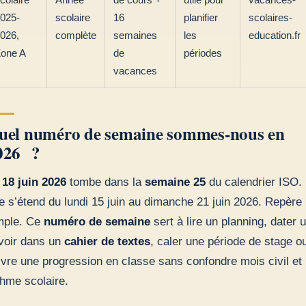
025-
scolaire
16
planifier
scolaires-
026,
complète
semaines
les
education.fr
one A
de
périodes
vacances
uel numéro de semaine sommes-nous en
026 ?
 18 juin 2026
tombe dans la
semaine 25
du calendrier ISO.
le s’étend du lundi 15 juin au dimanche 21 juin 2026. Repère
mple. Ce
numéro de semaine
sert à lire un planning, dater 
voir dans un
cahier de textes
, caler une période de stage o
ivre une progression en classe sans confondre mois civil et
thme scolaire.