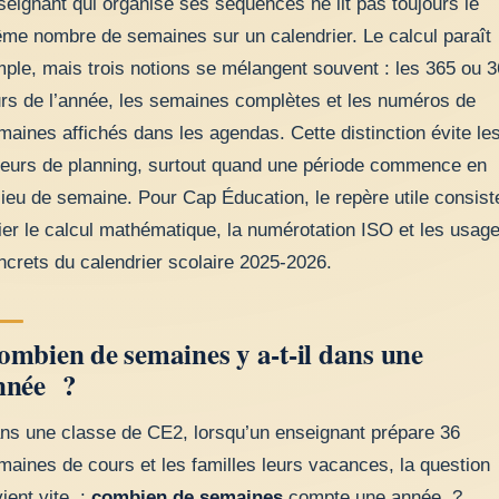
seignant qui organise ses séquences ne lit pas toujours le
me nombre de semaines sur un calendrier. Le calcul paraît
mple, mais trois notions se mélangent souvent : les 365 ou 
urs de l’année, les semaines complètes et les numéros de
maines affichés dans les agendas. Cette distinction évite le
reurs de planning, surtout quand une période commence en
lieu de semaine. Pour Cap Éducation, le repère utile consist
lier le calcul mathématique, la numérotation ISO et les usag
ncrets du calendrier scolaire 2025-2026.
ombien de semaines y a-t-il dans une
nnée ?
ns une classe de CE2, lorsqu’un enseignant prépare 36
maines de cours et les familles leurs vacances, la question
vient vite :
combien de semaines
compte une année ?