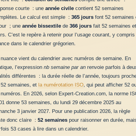
ponse courte : une
année civile
contient 52 semaines
mplètes. Le calcul est simple :
365 jours
font 52 semaines 
jour ; une
année bissextile
de
366 jours
fait 52 semaines et
urs. C’est le repère à retenir pour l’usage courant, y compris
ance dans le calendrier grégorien.
 nuance vient du calendrier avec numéros de semaine. En
atique, l’expression
nb semaine par an
renvoie parfois à deu
alités différentes : la durée réelle de l’année, toujours proch
 52 semaines, et
la numérotation ISO
, qui peut afficher 52 o
 numéros. En 2026, selon Expert-Creation.com, la norme I
01 donne 53 semaines, du lundi 29 décembre 2025 au
manche 3 janvier 2027. Pour une publication 2026, la règle
ste donc claire :
52 semaines
pour raisonner en durée, mai
rfois 53 cases à lire dans un calendrier.