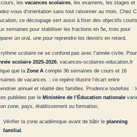
 cours, les
vacances scolaires
, les examens, les stages et 
ndez-vous d’orientation sans tout raisonner au mois. Chez 
ucation, ce découpage sert aussi à fixer des objectifs court
ux semaines pour stabiliser les fractions en 5e, trois pour
éparer un oral, une pour reprendre les devoirs en retard.
 rythme scolaire ne se confond pas avec l’année civile. Pour
nnée scolaire 2025-2026
, vacances-scolaires-education.fr
dique que la
Zone A
compte 36 semaines de cours et 16
maines de vacances ; ce repère illustre l’écart entre
lendrier annuel et réalité des familles. Prudence toutefois : 
tes publiées par le
Ministère de l’Éducation nationale
vari
lon zone, pays, établissement ou formation.
Vérifier la zone académique avant de bâtir le
planning
familial
.