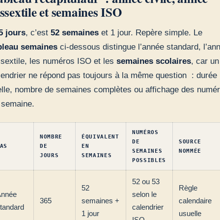
ssextile et semaines ISO
5 jours
, c’est
52 semaines
et 1 jour. Repère simple. Le
bleau semaines
ci-dessous distingue l’année standard, l’an
ssextile, les numéros ISO et les
semaines scolaires
, car un
lendrier ne répond pas toujours à la même question : durée
elle, nombre de semaines complètes ou affichage des numé
 semaine.
NUMÉROS
NOMBRE
ÉQUIVALENT
DE
SOURCE
AS
DE
EN
SEMAINES
NOMMÉE
JOURS
SEMAINES
POSSIBLES
52 ou 53
52
Règle
Année
selon le
365
semaines +
calendaire
tandard
calendrier
1 jour
usuelle
ISO