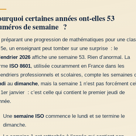
urquoi certaines années ont-elles 53
uméros de semaine ?
 préparant une progression de mathématiques pour une cla
 5e, un enseignant peut tomber sur une surprise : le
lendrier 2026
affiche une semaine 53. Rien d’anormal. La
rme
ISO 8601
, utilisée couramment en France dans les
lendriers professionnels et scolaires, compte les semaines 
ndi
au
dimanche
, mais la semaine 1 n’est pas forcément cel
 1er janvier : c’est celle qui contient le premier jeudi de
année.
Une
semaine ISO
commence le lundi et se termine le
dimanche.