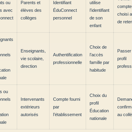
ts ou
Parents et
Identifiant
utilise
compte
s avec
élèves des
ÉduConnect
l’identifiant
choisi 
onnect
collèges
personnel
de son
de rete
enfant
ignants
Choix de
Enseignants,
Passer 
nnels
Authentification
l’accès
vie scolaire,
profil
professionnelle
famille par
direction
profess
cation
habitude
nale
és ou
Choix du
nnels
Intervenants
Compte fourni
Demand
profil
extérieurs
par
confirm
Éducation
tion
autorisés
l’établissement
au coll
nationale
nale