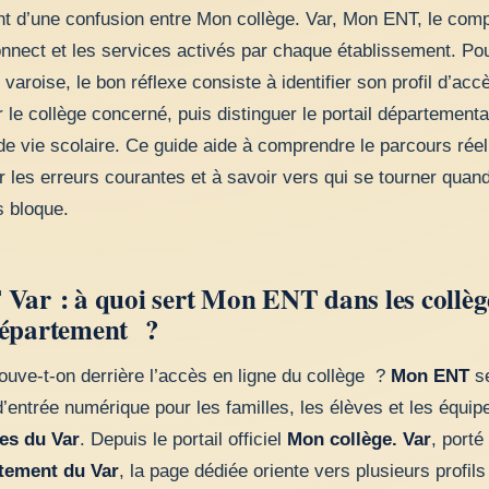
t d’une confusion entre Mon collège. Var, Mon ENT, le com
nect et les services activés par chaque établissement. Po
 varoise, le bon réflexe consiste à identifier son profil d’acc
er le collège concerné, puis distinguer le portail départementa
 de vie scolaire. Ce guide aide à comprendre le parcours réel
r les erreurs courantes et à savoir vers qui se tourner quan
s bloque.
Var : à quoi sert Mon ENT dans les collèg
épartement ?
ouve-t-on derrière l’accès en ligne du collège ?
Mon ENT
se
d’entrée numérique pour les familles, les élèves et les équip
es du Var
. Depuis le portail officiel
Mon collège. Var
, porté
tement du Var
, la page dédiée oriente vers plusieurs profils