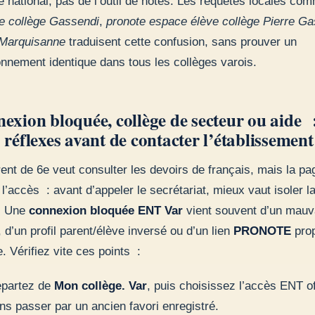
 national, pas de l’outil de notes. Les requêtes locales co
e collège Gassendi
,
pronote espace élève collège Pierre Ga
Marquisanne
traduisent cette confusion, sans prouver un
onnement identique dans tous les collèges varois.
exion bloquée, collège de secteur ou aide :
 réflexes avant de contacter l’établissement
ent de 6e veut consulter les devoirs de français, mais la pa
 l’accès : avant d’appeler le secrétariat, mieux vaut isoler l
. Une
connexion bloquée ENT Var
vient souvent d’un mauv
, d’un profil parent/élève inversé ou d’un lien
PRONOTE
prop
e. Vérifiez vite ces points :
partez de
Mon collège. Var
, puis choisissez l’accès ENT off
ns passer par un ancien favori enregistré.