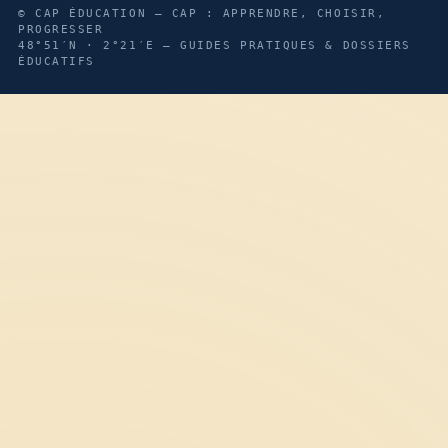
© CAP ÉDUCATION — CAP : APPRENDRE, CHOISIR,
PROGRESSER
48°51′N · 2°21′E — GUIDES PRATIQUES & DOSSIERS
ÉDUCATIFS