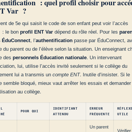
entification : quel profil choisir pour accé
NT Var ?
ent de 5e qui saisit le code de son enfant peut voir l’accès
 : le bon
profil ENT Var
dépend du rôle réel. Pour les
paren
s ÉduConnect
, l’
authentification
passe par ÉduConnect, av
 du parent ou de l’élève selon la situation. Un enseignant ch
ée des
personnels Éducation nationale
. Un intervenant
iation, lui, utilise l’accès invité seulement si le collège du
ement lui a transmis un
compte ENT
. Inutile d’insister. Si le
 semble bloqué, mieux vaut arrêter les essais et demander
alisation au collège.
IL
IDENTIFIANT
ERREUR
RÉFLEX
POUR QUI
CHÉ
ATTENDU
FRÉQUENTE
UTILE
Un parent
Vérifier 