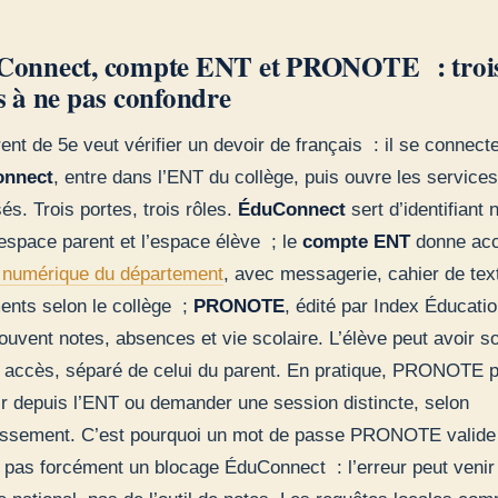
onnect, compte ENT et PRONOTE : troi
s à ne pas confondre
ent de 5e veut vérifier un devoir de français : il se connect
nnect
, entre dans l’ENT du collège, puis ouvre les services
és. Trois portes, trois rôles.
ÉduConnect
sert d’identifiant 
’espace parent et l’espace élève ; le
compte ENT
donne acc
l numérique du département
, avec messagerie, cahier de tex
nts selon le collège ;
PRONOTE
, édité par Index Éducatio
ouvent notes, absences et vie scolaire. L’élève peut avoir s
 accès, séparé de celui du parent. En pratique, PRONOTE p
ir depuis l’ENT ou demander une session distincte, selon
lissement. C’est pourquoi un mot de passe PRONOTE valide
 pas forcément un blocage ÉduConnect : l’erreur peut venir