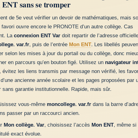
ENT sans se tromper
ent de 5e veut vérifier un devoir de mathématiques, mais s
 favori ouvre encore le PRONOTE d’un autre collège. Cas
nt. La
connexion ENT Var
doit repartir de l’adresse officiell
lege. var.fr
, puis de l’entrée
Mon ENT
. Les libellés peuven
r selon les mises à jour du portail ou du collège, donc mieu
ner en parcours qu’en bouton figé. Utilisez un
navigateur in
, évitez les liens transmis par message non vérifié, les favor
 d’une ancienne année scolaire et les pages proposées par 
 sans garantie institutionnelle. Rapide, mais sûr.
isissez vous-même
moncollege. var.fr
dans la barre d’adr
ns passer par un raccourci ancien.
ur
Mon collège. Var
, choisissez l’accès
Mon ENT
, même si
titulé exact évolue.