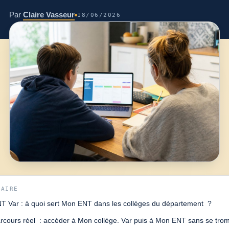
Par
Claire Vasseur
18/06/2026
MAIRE
T Var : à quoi sert Mon ENT dans les collèges du département ?
rcours réel : accéder à Mon collège. Var puis à Mon ENT sans se tro