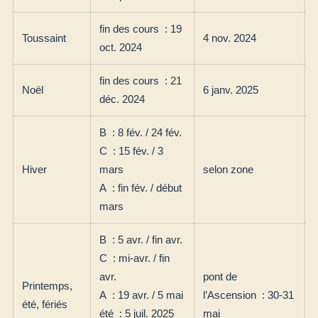
fin des cours : 19
Toussaint
4 nov. 2024
oct. 2024
fin des cours : 21
Noël
6 janv. 2025
déc. 2024
B : 8 fév. / 24 fév.
C : 15 fév. / 3
Hiver
mars
selon zone
A : fin fév. / début
mars
B : 5 avr. / fin avr.
C : mi-avr. / fin
avr.
pont de
Printemps,
A : 19 avr. / 5 mai
l’Ascension : 30-31
été, fériés
été : 5 juil. 2025
mai