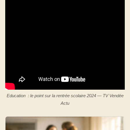
Education : le point sur la rentrée scolaire 2024 — TV Vendée
Actu