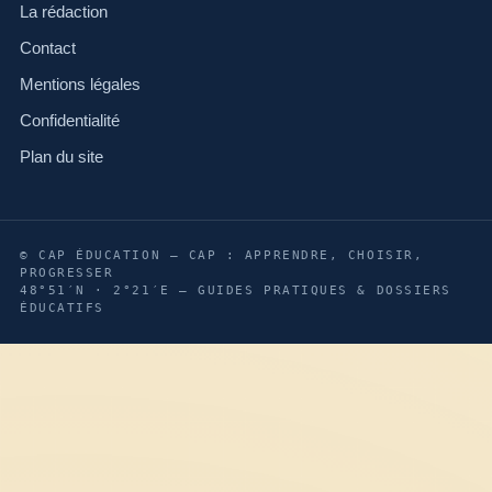
La rédaction
Contact
Mentions légales
Confidentialité
Plan du site
© CAP ÉDUCATION — CAP : APPRENDRE, CHOISIR,
PROGRESSER
48°51′N · 2°21′E — GUIDES PRATIQUES & DOSSIERS
ÉDUCATIFS