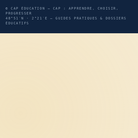
© CAP ÉDUCATION — CAP : APPRENDRE, CHOISIR,
PROGRESSER
48°51′N · 2°21′E — GUIDES PRATIQUES & DOSSIERS
ÉDUCATIFS